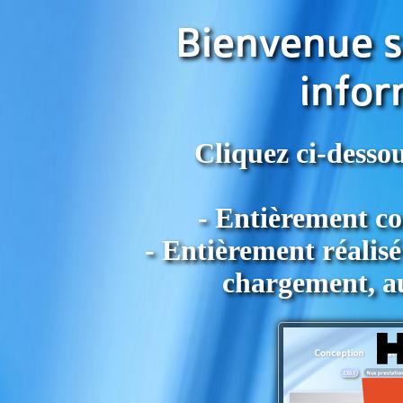
Bienvenue su
infor
Cliquez ci-dessou
- Entièrement co
- Entièrement réalis
chargement, au